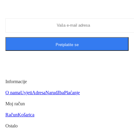
Prijavite se na našu mailing listu i informirajte se o najboljim
ponudama koje nudimo.
Pretplatite se
Informacije
O nama
Uvjeti
Adresa
Narudžba
Plaćanje
Moj račun
Račun
Košarica
Ostalo