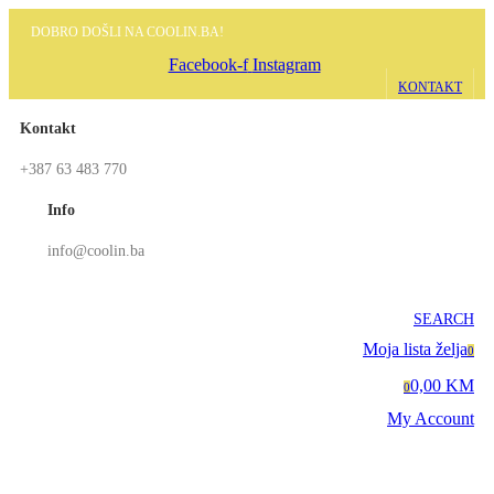
DOBRO DOŠLI NA COOLIN.BA!
Facebook-f
Instagram
KONTAKT
Kontakt
+387 63 483 770
Info
info@coolin.ba
SEARCH
Moja lista želja
0
0,00 KM
0
My Account