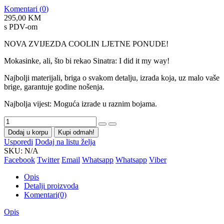
Komentari (
0
)
295,00 KM
s PDV-om
NOVA ZVIJEZDA COOLIN LJETNE PONUDE!
Mokasinke, ali, što bi rekao Sinatra: I did it my way!
Najbolji materijali, briga o svakom detalju, izrada koja, uz malo vaše
brige, garantuje godine nošenja.
Najbolja vijest: Moguća izrade u raznim bojama.
Dodaj u korpu
Kupi odmah!
Usporedi
Dodaj na listu želja
SKU:
N/A
Facebook
Twitter
Email
Whatsapp
Whatsapp
Viber
Opis
Detalji proizvoda
Komentari(0)
Opis