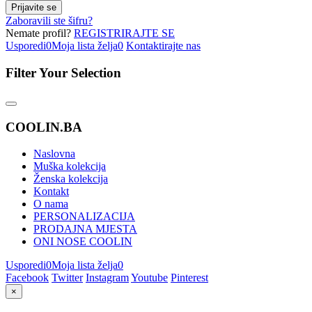
Prijavite se
Zaboravili ste šifru?
Nemate profil?
REGISTRIRAJTE SE
Usporedi
0
Moja lista želja
0
Kontaktirajte nas
Filter Your Selection
COOLIN.BA
Naslovna
Muška kolekcija
Ženska kolekcija
Kontakt
O nama
PERSONALIZACIJA
PRODAJNA MJESTA
ONI NOSE COOLIN
Usporedi
0
Moja lista želja
0
Facebook
Twitter
Instagram
Youtube
Pinterest
×