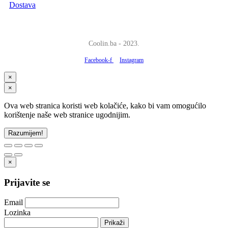
Dostava
Coolin.ba - 2023.
Facebook-f
Instagram
×
×
Ova web stranica koristi web kolačiće, kako bi vam omogućilo
korištenje naše web stranice ugodnijim.
Razumijem!
×
Prijavite se
Email
Lozinka
Prikaži