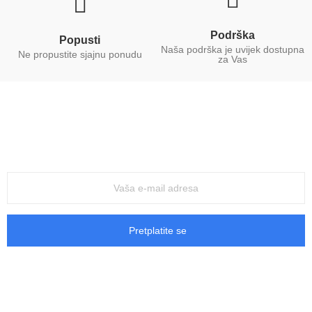
Podrška
Popusti
Naša podrška je uvijek dostupna
Ne propustite sjajnu ponudu
za Vas
Primajte najbolju ponudu
Prijavite se na našu mailing listu i informirajte se o najboljim
ponudama koje nudimo.
Pretplatite se