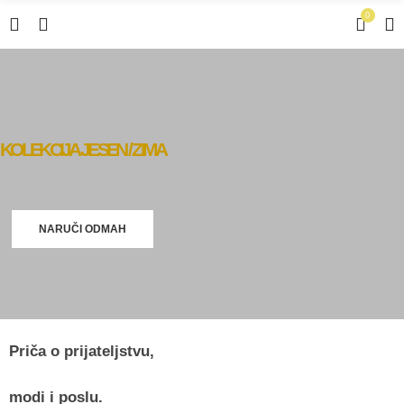
0
KOLEKCIJA JESEN / ZIMA
NARUČI ODMAH
Priča o prijateljstvu,
modi i poslu.