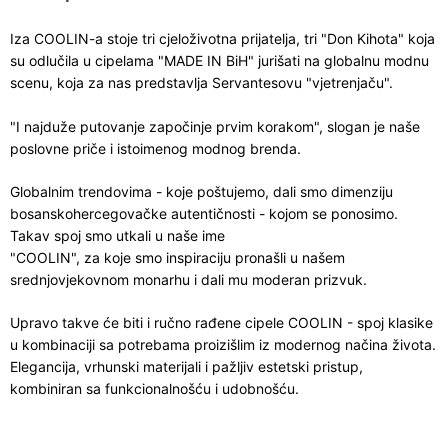
Iza COOLIN-a stoje tri cjeloživotna prijatelja, tri "Don Kihota" koja
su odlučila u cipelama "MADE IN BiH" jurišati na globalnu modnu
scenu, koja za nas predstavlja Servantesovu "vjetrenjaču".
"I najduže putovanje započinje prvim korakom", slogan je naše
poslovne priče i istoimenog modnog brenda.
Globalnim trendovima - koje poštujemo, dali smo dimenziju
bosanskohercegovačke autentičnosti - kojom se ponosimo.
Takav spoj smo utkali u naše ime
"COOLIN", za koje smo inspiraciju pronašli u našem
srednjovjekovnom monarhu i dali mu moderan prizvuk.
Upravo takve će biti i ručno rađene cipele COOLIN - spoj klasike
u kombinaciji sa potrebama proizišlim iz modernog načina života.
Elegancija, vrhunski materijali i pažljiv estetski pristup,
kombiniran sa funkcionalnošću i udobnošću.