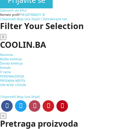
Prijavite se
Zaboravili ste šifru?
Nemate profil?
REGISTRIRAJTE SE
Usporedi
0
Moja lista želja
0
Kontaktirajte nas
Filter Your Selection
COOLIN.BA
Naslovna
Muška kolekcija
Ženska kolekcija
Kontakt
O nama
PERSONALIZACIJA
PRODAJNA MJESTA
ONI NOSE COOLIN
Usporedi
0
Moja lista želja
0
×
Pretraga proizvoda