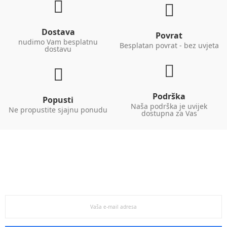
Dostava
Povrat
nudimo Vam besplatnu
Besplatan povrat - bez uvjeta
dostavu
Podrška
Popusti
Naša podrška je uvijek
Ne propustite sjajnu ponudu
dostupna za Vas
Primajte najbolju ponudu
Prijavite se na našu mailing listu i informirajte se o
najboljim ponudama koje nudimo.