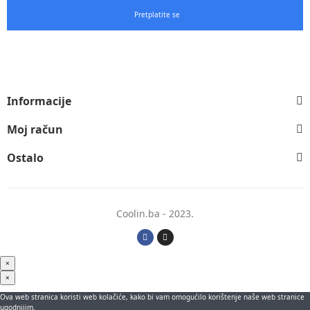
Pretplatite se
Informacije
Moj račun
Ostalo
Coolin.ba - 2023.
×
×
Ova web stranica koristi web kolačiće, kako bi vam omogućilo korištenje naše web stranice
ugodnijim.